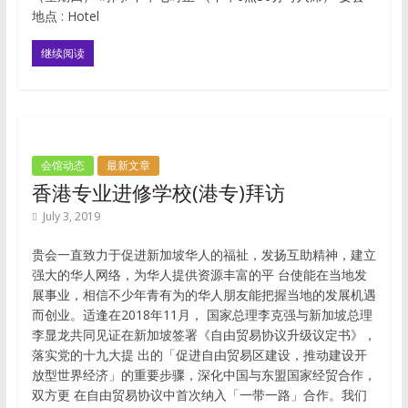
地点 : Hotel
继续阅读
会馆动态
最新文章
⾹港专业进修学校(港专)拜访
July 3, 2019
贵会⼀直致⼒于促进新加坡华⼈的福祉，发扬互助精神，建⽴
强⼤的华⼈⽹络，为华⼈提供资源丰富的平 台使能在当地发
展事业，相信不少年⻘有为的华⼈朋友能把握当地的发展机遇
⽽创业。适逢在2018年11⽉， 国家总理李克强与新加坡总理
李显⻰共同⻅证在新加坡签署《⾃由贸易协议升级议定书》，
落实党的⼗九⼤提 出的「促进⾃由贸易区建设，推动建设开
放型世界经济」的重要步骤，深化中国与东盟国家经贸合作，
双⽅更 在⾃由贸易协议中⾸次纳⼊「⼀带⼀路」合作。我们