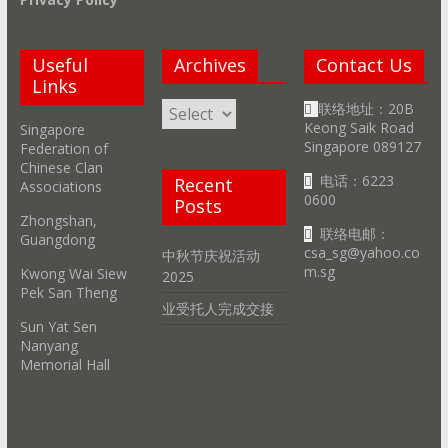
Useful
Archives
Contact Us
Links
Archives
联络地址：20B
Keong Saik Road
Singapore
Singapore 089127
Federation of
Chinese Clan
电话：6223
Recent
Associations
0600
Posts
Zhongshan,
联络电邮：
Guangdong
csa_sg@yahoo.co
中秋节庆祝活动
m.sg
Kwong Wai Siew
2025
Pek San Theng
业受托人完成交接
Sun Yat Sen
Nanyang
Memorial Hall