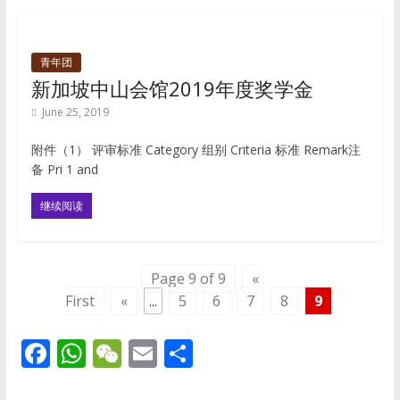
青年团
新加坡中山会馆2019年度奖学金
June 25, 2019
附件（1） 评审标准 Category 组别 Criteria 标准 Remark注
备 Pri 1 and
继续阅读
Page 9 of 9
«
First
«
...
5
6
7
8
9
F
W
W
E
S
ac
h
e
m
h