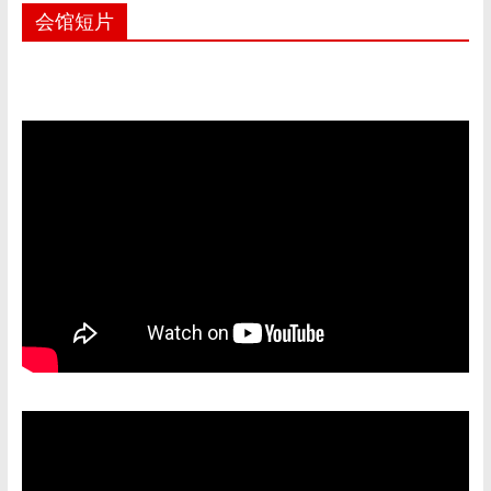
e
at
C
ai
ar
会馆短片
b
s
h
l
e
o
A
at
o
p
k
p