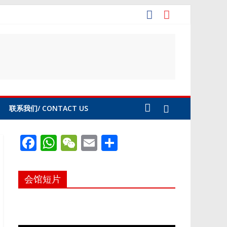
联系我们/ CONTACT US
F
W
W
E
S
ac
h
e
m
h
e
at
C
ai
ar
会馆短片
b
s
h
l
e
o
A
at
o
p