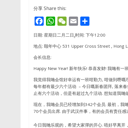
分享 Share this:
F
W
W
E
S
ac
h
e
m
h
日期: 星期日二月二日
时间: 下午12:00
e
at
C
ai
ar
b
s
h
l
e
地点: 颐年中心 531 Upper Cross Street , Hong Li
o
A
at
会长信息:
o
p
Happy New Year! 新年快乐! 恭喜发财! 
k
p
我觉得我哋会馆好幸运有一班咁勤力, 咁做到嘢嘅理
每年都有最少六个活动 – 今日嘅新春团拜, 落来春祭
止有六个活动，但是有超过九个活动. 想知道我哋做
现在，我哋会员已经增加到342个会员. 最初，
70个会员出席. 由于武汉件事，有的会员有责任感
今日我哋乐观的，希望大家彈的开心. 唔好早离开，因为