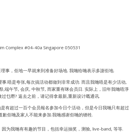
m Complex #04-40a Singapore 050531
我哋有一班理事，佢地一早就来到准备好场地. 我哋给哋表示多謝佢地.
事.唔是夸张,每次搞活动都做到非常成功. 而且我哋唔是有少活动,
,端午节, 会庆, 中秋节, 而家重有咪会员日. 实际上，旧年我哋唔淨
过乜嘢? 返去之前，请记得拿最新,重新设计嘅通讯.
我哋是有超过一百个会员報名参加今日个活动，但是今日我哋只有超过
道歉佢哋及家人不能来参加.我哋感谢佢哋的牺牲.
我哋有有趣的节目，包括幸运抽奖，测验, live-band, 等等.